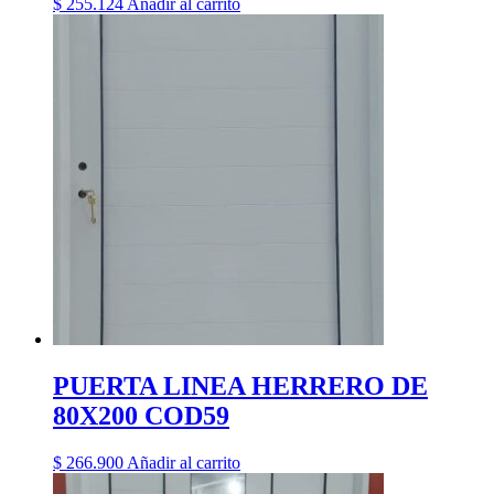
$
255.124
Añadir al carrito
PUERTA LINEA HERRERO DE
80X200 COD59
$
266.900
Añadir al carrito