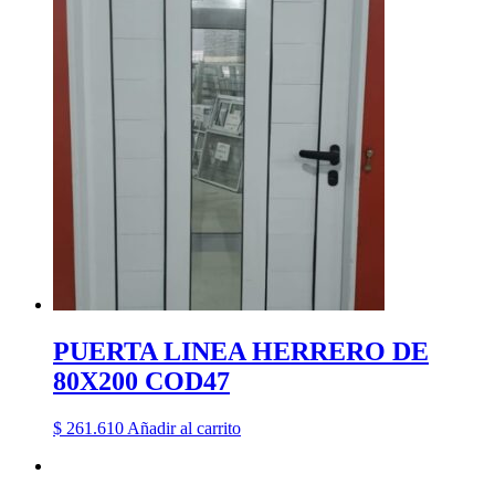
PUERTA LINEA HERRERO DE
80X200 COD47
$
261.610
Añadir al carrito