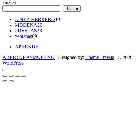
Buscar
Buscar
49
LINEA HERRERO
49
20
productos
MODENA
20
23
productos
PUERTAS
23
69
productos
ventanas
69
productos
APRENDE
ABERTURASMORENO
| Designed by:
Theme Freesia
| © 2026
WordPress
Go
to
top