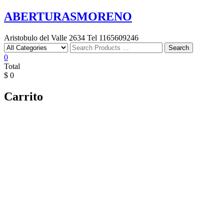
Skip
ABERTURASMORENO
to
content
Aristobulo del Valle 2634 Tel 1165609246
Search
Search
for
0
Total
$ 0
Carrito